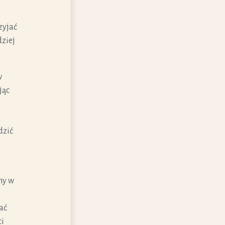
zyjać
dziej
w
jąc
dzić
śmy w
ać
ci