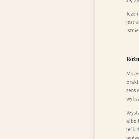
Jeżel
jest 
istni
Różn
Możem
braki
sens 
wyksz
Wysta
albo 
jeśli
wpływ