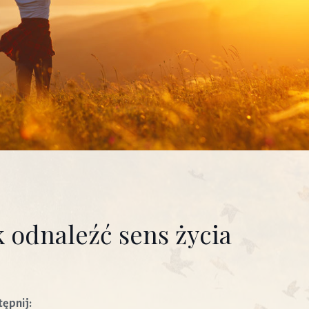
k odnaleźć sens życia
ępnij: