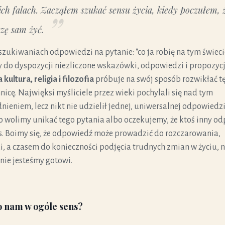
ich falach. Zacząłem szukać sensu życia, kiedy poczułem, 
zę sam żyć.
zukiwaniach odpowiedzi na pytanie: "co ja robię na tym świeci
do dyspozycji niezliczone wskazówki, odpowiedzi i propozycj
kultura, religia i filozofia
próbuje na swój sposób rozwikłać t
nicę. Najwięksi myśliciele przez wieki pochylali się nad tym
nieniem, lecz nikt nie udzielił jednej, uniwersalnej odpowiedzi
o wolimy unikać tego pytania albo oczekujemy, że ktoś inny o
s. Boimy się, że odpowiedź może prowadzić do rozczarowania,
i, a czasem do konieczności podjęcia trudnych zmian w życiu, 
 nie jesteśmy gotowi.
o nam w ogóle sens?