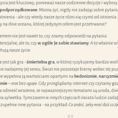
życia jest kluczowy, ponieważ nasze codzienne decyzje i wybory
podporządkowane
. Można żyć, nigdy nie zadając sobie pytani
stnienia - ale czy wtedy nasze życie różni się czymś od istnienia
ny na dnie oceanu, której jedynym celem jest przetrwanie?
emem nie jest nawet to, czy znamy odpowiedź na pytania
encjalne, ale to, czy
w ogóle je sobie stawiamy
. A to właśnie o
tują nasze życie.
e jest jak gra -
śmiertelna gra
, w której ryzykujemy bardzo wiel
 nie nadajemy jej sensu. Świat nie pozostaje bierny wobec tej pus
ie wypełnia ją wartościami opartymi na
hedonizmie
,
narcyzmi
izmie
–
eros
bez
agape
.
Gdy przeglądamy internet czy czytamy gaz
 odnieść wrażenie, że najważniejszymi tematami są uroda, diet
na sylwetka. Tymczasem w innych częściach świata ludzie zada
 zupełnie inne pytania - na przykład:
Co zrobić, żeby mieć dziś co zj