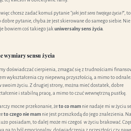
i więc chcesz zadać
komuś p
ytanie "
jaki jest sens twojego życia?
", t
to dobre pytanie, chyba że jest skierowane do samego siebie. N
ie
eje bowiem coś takiego jak
uniwersalny sens życia
.
e wymiary sensu życia
y doświadczać cierpienia, zmagać się z trudnościami finanso
em wykształcenia czy niepewną przyszłością, a mimo to odnale
w swoim życiu. Z drugiej strony, można mieć dostatek, dobre
tałcenie i stabilną pracę, a mimo to czuć wewnętrzną pustkę.
rczy mocne przekonanie, że
to co mam
nie nadaje mi w życiu s
że
to czego nie mam
nie jest przeszkodą do jego znalezienia. N
 dużo posiadam, to dalej może mi czegoś w życiu brakować. Czę
a na to ból emocjonalny, doświadczenia z przeszłości czy naw