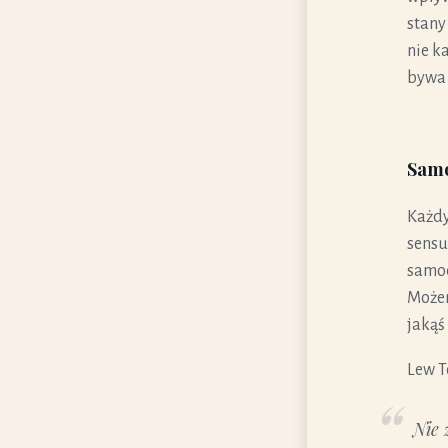
stany
nie ka
bywa 
Samo
Każdy
sensu
samod
Możem
jakąś
Lew T
Nie 