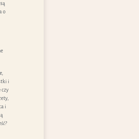
 są
a o
ne
e,
tki i
e
czy
ety,
a i
ją
eść?