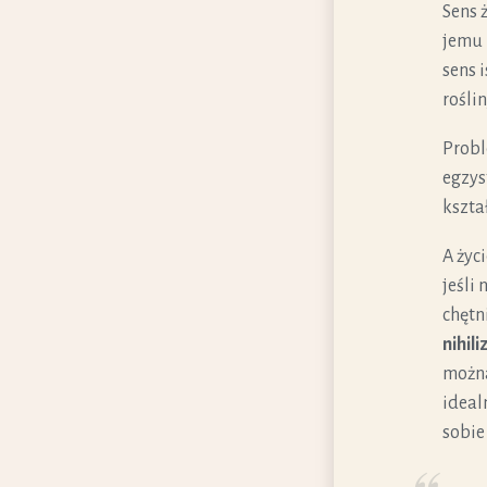
Sens 
jemu
sens i
rośli
Probl
egzyst
kształ
A życi
jeśli
chętn
nihil
można
ideal
sobie