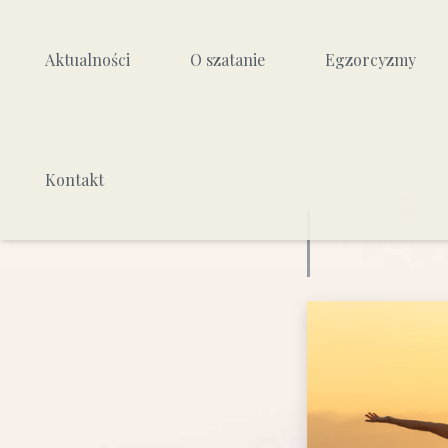
Aktualności
O szatanie
Egzorcyzmy
Kim jest szatan
Czym są egzorcyzmy
Kontakt
Jak działa szatan
Podział egzorcyzmów
Jak walczyć z działaniem
Jak przebiega egzorc
szatana
Skuteczność egzorc
Zło i cierpienie
Źródła poznania
Jak wyglądał bunt aniołów?
Dlaczego się zrodził?