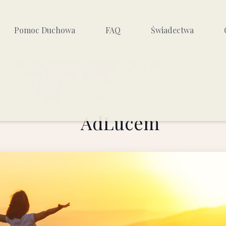
Pomoc Duchowa
FAQ
Świadectwa
Czy potrzebuję egzorcysty?
Lista księży egzorcystów
AdLucem
yzm
Modlitwa uwolnienia wg 5
kluczy
yzmów
Autoterapia duchowa
Modlitwy