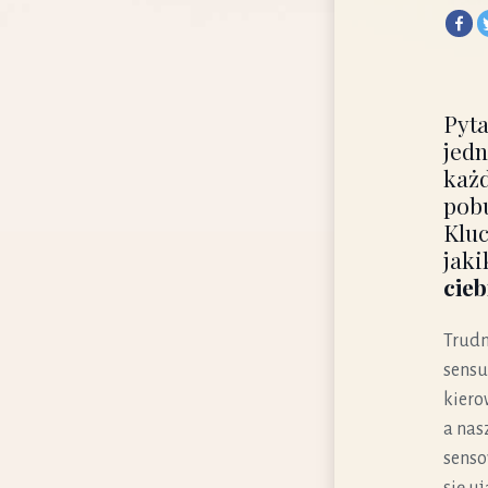
Pyta
jedn
każd
pobu
Kluc
jaki
cieb
Trudn
sensu
kiero
a nas
senso
się u