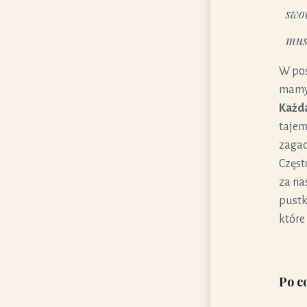
swo
mus
W pos
mamy 
Każda 
tajem
zagad
Częst
za na
pustk
które
Po c