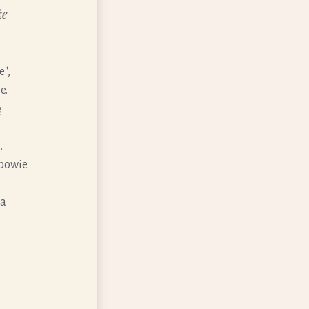
że
e",
e.
ę
.
dpowie
na