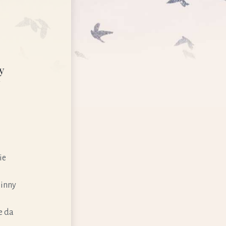
y
ie
 inny
e da