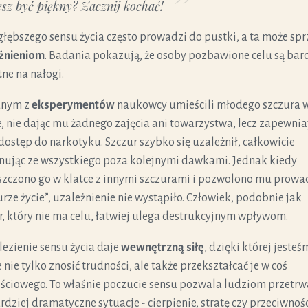
sz być piękny? Zacznij kochać!
głębszego sensu życia często prowadzi do pustki, a ta może spr
żnieniom
. Badania pokazują, że osoby pozbawione celu są bar
ne na nałogi.
dnym z
eksperymentów
naukowcy umieścili młodego szczura 
e, nie dając mu żadnego zajęcia ani towarzystwa, lecz zapewnia
 dostęp do narkotyku. Szczur szybko się uzależnił, całkowicie
nując ze wszystkiego poza kolejnymi dawkami. Jednak kiedy
zczono go w klatce z innymi szczurami i pozwolono mu prowa
urze życie”, uzależnienie nie wystąpiło. Człowiek, podobnie jak
r, który nie ma celu, łatwiej ulega destrukcyjnym wpływom.
ezienie sensu życia daje
wewnętrzną siłę
, dzięki której jeste
e nie tylko znosić trudności, ale także przekształcać je w coś
ściowego. To właśnie poczucie sensu pozwala ludziom przetrw
rdziej dramatyczne sytuacje - cierpienie, stratę czy przeciwnoś