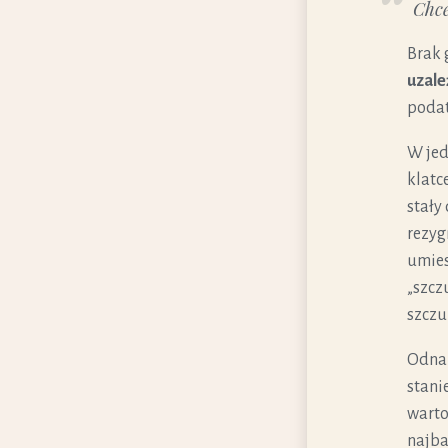
Chce
Brak 
uzale
podat
W je
klatc
stały
rezyg
umies
„szcz
szczu
Odnal
stani
warto
najba