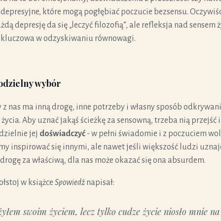
 depresyjne, które mogą pogłębiać poczucie bezsensu. Oczywiśc
żdą depresję da się „leczyć filozofią”, ale refleksja nad sensem 
kluczowa w odzyskiwaniu równowagi.
dzielny wybór
 z nas ma inną drogę, inne potrzeby i własny sposób odkrywan
 życia. Aby uznać jakąś ścieżkę za sensowną, trzeba nią przejść i
zielnie jej
doświadczyć
- w pełni świadomie i z poczuciem wol
y inspirować się innymi, ale nawet jeśli większość ludzi uznaj
 drogę za właściwą, dla nas może okazać się ona absurdem.
ołstoj w książce
Spowiedź
napisał:
żyłem swoim życiem, lecz tylko cudze życie niosło mnie na