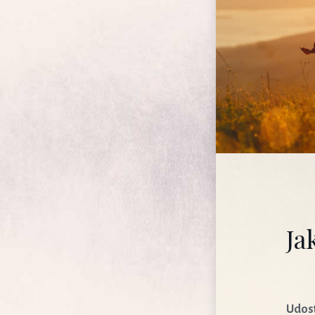
Rola Maryi w walce
duchowej
Szatan wobec świętych
Ja
Udost