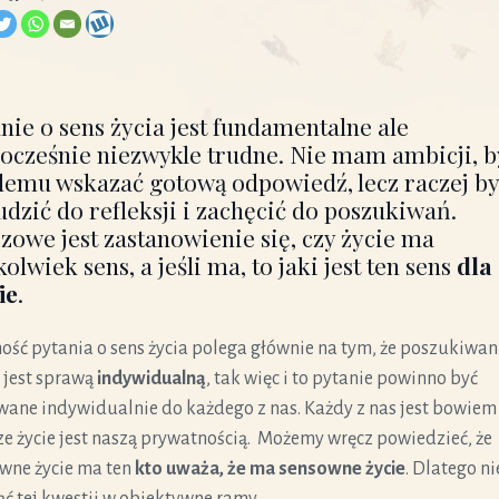
nie o sens życia jest fundamentalne ale
ocześnie niezwykle trudne. Nie mam ambicji, b
emu wskazać gotową odpowiedź, lecz raczej by
dzić do refleksji i zachęcić do poszukiwań.
zowe jest zastanowienie się, czy życie ma
kolwiek sens, a jeśli ma, to jaki jest ten sens
dla
ie
.
ość pytania o sens życia polega głównie na tym, że poszukiwan
 jest sprawą
indywidualn
ą
, tak więc i to pytanie powinno być
wane indywidualnie do każdego z nas. Każdy z nas jest bowiem
ze życie jest naszą prywatnością.
Możemy wręcz powiedzieć, że
wne życie ma ten
kto uważa, że ma sensowne życie
. Dlatego ni
jąć tej kwestii w obiektywne ramy.