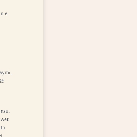
o nie
wymi,
źć
ensu,
awet
sto
et