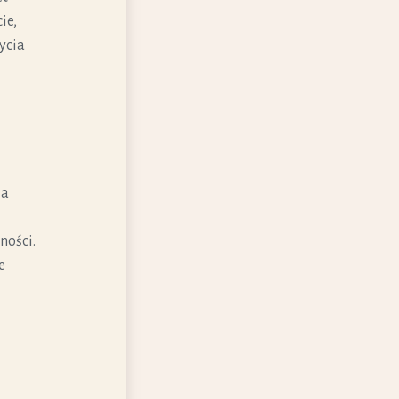
ie,
życia
ia
ności.
e