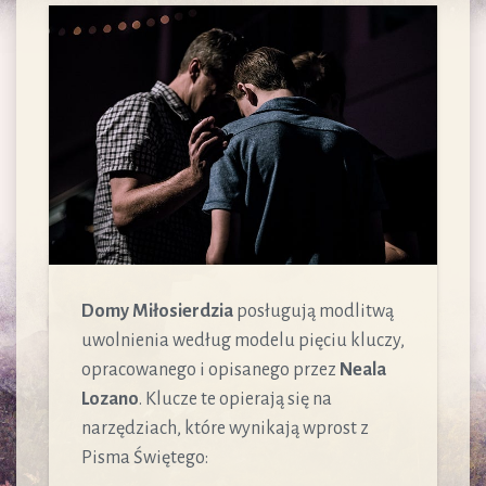
Domy Miłosierdzia
posługują modlitwą
uwolnienia według modelu pięciu kluczy,
opracowanego i opisanego przez
Neala
Lozano
. Klucze te opierają się na
narzędziach, które wynikają wprost z
Pisma Świętego: