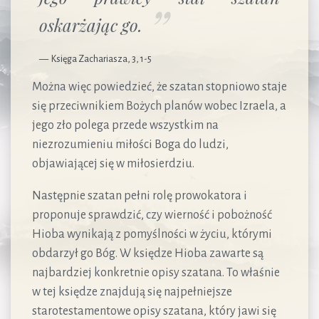
oskarżając go.
Księga Zachariasza, 3, 1-5
Można więc powiedzieć, że szatan stopniowo staje
się przeciwnikiem Bożych planów wobec Izraela, a
jego zło polega przede wszystkim na
niezrozumieniu miłości Boga do ludzi,
objawiającej się w miłosierdziu.
Następnie szatan pełni rolę prowokatora i
proponuje sprawdzić, czy wierność i pobożność
Hioba wynikają z pomyślności w życiu, którymi
obdarzył go Bóg. W księdze Hioba zawarte są
najbardziej konkretnie opisy szatana. To właśnie
w tej księdze znajdują się najpełniejsze
starotestamentowe opisy szatana, który jawi się