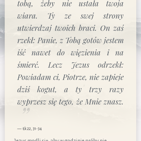
tobą, żeby nie ustała twoja
wiara. Ty ze swej strony
utwierdzaj twoich braci. On zaś
rzekł: Panie, z Tobą gotów jestem
iść nawet do więzienia i na
śmierć. Lecz Jezus odrzekł:
Powiadam ci, Piotrze, nie zapieje
dziś kogut, a ty trzy razy
wyprzesz się tego, że Mnie znasz.
Łk 22, 31-34
Jezus modli się, aby w godzinie próby nie