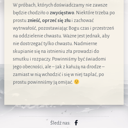
W próbach, których doświadczamy nie zawsze
będzie chodziło o
zwycięstwo
. Niektóre trzeba po
prostu
znieść, oprzeć się złu
i zachować
wytrwałość, pozostawiając Bogu czas i przestrzeń
na oddzielenie chwastu. Ważne jest jednak, aby
nie dostrzegać tylko chwastu. Nadmierne
skupianie się na istnieniu zła prowadzi do
smutku i rozpaczy. Powinniśmy być świadomi
jego obecności, ale – jak z kałużą na drodze –
zamiast w nią wchodzić i się w niej taplać, po
prostu powinniśmy ją omijać.
Śledź nas: