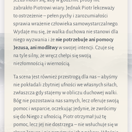
zabrakło Piotrowi wiary. Jednak Piotr lekceważy
to ostrzeżenie – pełen pychy i zarozumiałości
sprawia wrażenie człowieka samowystarczalnego.
Wydaje mu się, że walka duchowa nie stanowi dla
niego wyzwania i że
nie potrzebuje ani pomocy
Jezusa, ani modlitwy
w swojej intencji. Czuje się
na tyle silny, że wręcz chełpi się swoją
niezłomnością i wiernością.
Ta scena jest również przestrogą dla nas – abyśmy
nie pokładali zbytniej ufności we własnych siłach,
zwłaszcza gdy stajemy w obliczu duchowej walki.
Bóg nie pozostawia nas samych, lecz oferuje swoją
pomoc i wsparcie, oczekując jedynie, że zwrócimy
się do Niego z ufnością. Piotr otrzymał już tę
pomoc, lecz jej nie dostrzega – nie wsłuchuje się w