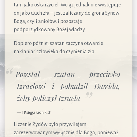
tam jako oskarżyciel. Wciąż jednak nie występuje
on jako duch zła – jest zaliczany do grona Synów
Boga, czyli aniołów, i pozostaje
podporządkowany Bożej władzy.
Dopiero później szatan zaczyna otwarcie
nakłaniać człowieka do czynienia zła:
Powstał szatan przeciwko
Izraelowi i pobudził Dawida,
żeby policzył Izraela
1 Księga Kronik, 21
Liczenie Żydów było przywilejem
zarezerwowanym wyłącznie dla Boga, ponieważ