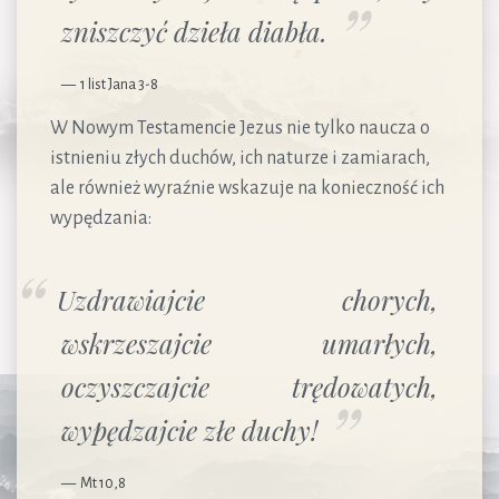
zniszczyć dzieła diabła.
1 list Jana 3-8
W Nowym Testamencie Jezus nie tylko naucza o
istnieniu złych duchów, ich naturze i zamiarach,
ale również wyraźnie wskazuje na konieczność ich
wypędzania:
Uzdrawiajcie chorych,
wskrzeszajcie umarłych,
oczyszczajcie trędowatych,
wypędzajcie złe duchy!
Mt 10,8