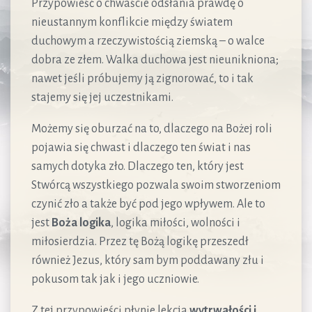
Przypowieść o chwaście odsłania prawdę o
nieustannym konflikcie między światem
duchowym a rzeczywistością ziemską – o walce
dobra ze złem. Walka duchowa jest nieunikniona;
nawet jeśli próbujemy ją zignorować, to i tak
stajemy się jej uczestnikami.
Możemy się oburzać na to, dlaczego na Bożej roli
pojawia się chwast i dlaczego ten świat i nas
samych dotyka zło. Dlaczego ten, który jest
Stwórcą wszystkiego pozwala swoim stworzeniom
czynić zło a także być pod jego wpływem. Ale to
jest
Boża logika
, logika miłości, wolności i
miłosierdzia. Przez tę Bożą logikę przeszedł
również Jezus, który sam bym poddawany złu i
pokusom tak jak i jego uczniowie.
Z tej przypowieści płynie lekcja
wytrwałości i