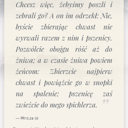
Chcesz więc, żebyśmy poszli i
zebrali go? A on im odrzekł: Nie,
byście zbierając chwast nie
wyrwali razem z nim i pszenicy.
Pozwólcie obojgu róść aż do
żniwa; a w czasie żniwa powiem
żeńcom: Zbierzcie najpierw
chwast i powiążcie go w snopki
na spalenie; pszenicę zaś
zwieźcie do mego spichlerza.
Mt 13,24-33