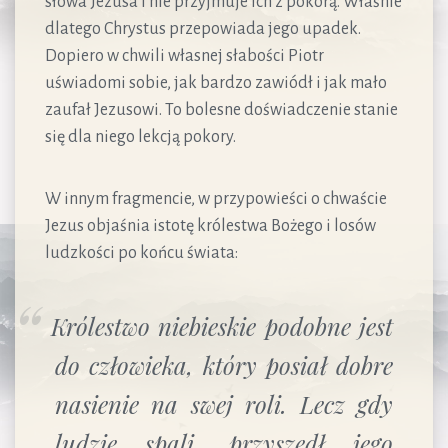
słowa Jezusa i nie przyjmuje ich z pokorą. Właśnie
dlatego Chrystus przepowiada jego upadek.
Dopiero w chwili własnej słabości Piotr
uświadomi sobie, jak bardzo zawiódł i jak mało
zaufał Jezusowi. To bolesne doświadczenie stanie
się dla niego lekcją pokory.
W innym fragmencie, w przypowieści o chwaście
Jezus objaśnia istotę królestwa Bożego i losów
ludzkości po końcu świata:
Królestwo niebieskie podobne jest
do człowieka, który posiał dobre
nasienie na swej roli. Lecz gdy
ludzie spali, przyszedł jego