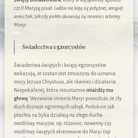
czcił Maryję pisał:
Ludzie nie boją się potężnej, wrogiej
armii tak, jak siły piekła obawiają się imienia i ochrony
Maryi
.
Świadectwa egzorcystów
Świadectwa świętych i księży egzorcystów
wskazują, że szatan jest zmuszony do uznania
mocy Jezusa Chrystusa, ale również i działania
Niepokalanej, która nieustannie
miażdży mu
głowę
. Wezwanie imienia Maryi powoduje, że zły
duch doznaje ogromnych udręk. Podobnie jak
płachta na byka działają na złego ducha
modlitwy maryjne, np. różaniec, nowenny czy
modlitwy świętych skierowane do Maryi (np