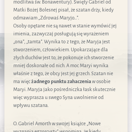
modlitwa św. Bonawentury). Święty Gabriel od
Matki Bożej Bolesnej pisał, że szatan drży, kiedy
odmawiam „Zdrowaś Maryjo…”.
Osoby opętane nie są nawet w stanie wymówić jej
imienia, zazwyczaj posługują się wyrażeniem
„ona”, „tamta”. Wynika to z tego, że Maryja jest
stworzeniem, człowiekiem. Upokarzające dla
złych duchów jest to, że pokonuje ich stworzenie
mniej doskonałe od nich. A moc Maryi wynika
właśnie z tego, że obcy jest jej grzech. Szatan nie
ma więc
żadnego punktu zahaczenia
w osobie
Maryi. Maryja jako pośredniczka łask skutecznie
więc wyprasza u swego Syna uwolnienie od
wpływu szatana.
O. Gabriel Amorth w swojej książce „Nowe
wyznania egzorcysty” wspomina, że kiedy