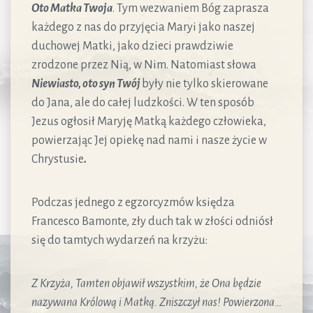
Oto Matka Twoja
. Tym wezwaniem Bóg zaprasza
każdego z nas do przyjęcia Maryi jako naszej
duchowej Matki, jako dzieci prawdziwie
zrodzone przez Nią, w Nim. Natomiast słowa
Niewiasto, oto syn Twój
były nie tylko skierowane
do Jana, ale do całej ludzkości. W ten sposób
Jezus ogłosił Maryję Matką każdego człowieka,
powierzając Jej opiekę nad nami i nasze życie w
Chrystusie
.
Podczas jednego z egzorcyzmów księdza
Francesco Bamonte, zły duch tak w złości odniósł
się do tamtych wydarzeń na krzyżu:
Z Krzyża, Tamten objawił wszystkim, że Ona będzie
nazywana Królową i Matką. Zniszczył nas! Powierzona…