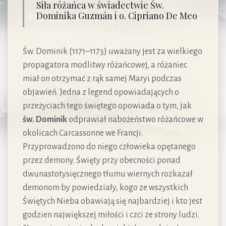
Siła różańca w świadectwie Św.
Dominika Guzmán i o. Cipriano De Meo
Św. Dominik (1171–1173) uważany jest za wielkiego
propagatora modlitwy różańcowej, a różaniec
miał on otrzymać z rąk samej Maryi podczas
objawień. Jedna z legend opowiadających o
przeżyciach tego świętego opowiada o tym, jak
św. Dominik
odprawiał nabożeństwo różańcowe w
okolicach Carcassonne we Francji.
Przyprowadzono do niego człowieka opętanego
przez demony. Święty przy obecności ponad
dwunastotysięcznego tłumu wiernych rozkazał
demonom by powiedziały, kogo ze wszystkich
Świętych Nieba obawiają się najbardziej i kto jest
godzien największej miłości i czci ze strony ludzi.