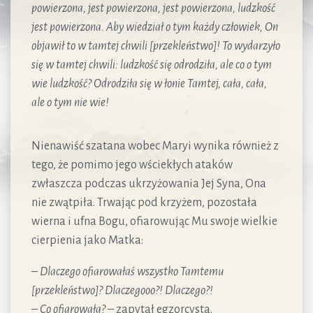
powierzona, jest powierzona, jest powierzona, ludzkość
jest powierzona. Aby wiedział o tym każdy człowiek, On
objawił to w tamtej chwili [przekleństwo]! To wydarzyło
się w tamtej chwili: ludzkość się odrodziła, ale co o tym
wie ludzkość? Odrodziła się w łonie Tamtej, cała, cała,
ale o tym nie wie!
Nienawiść szatana wobec Maryi wynika również z
tego, że pomimo jego wściekłych ataków
zwłaszcza podczas ukrzyżowania Jej Syna, Ona
nie zwątpiła. Trwając pod krzyżem, pozostała
wierna i ufna Bogu, ofiarowując Mu swoje wielkie
cierpienia jako Matka:
–
Dlaczego ofiarowałaś wszystko Tamtemu
[przekleństwo]? Dlaczegooo?! Dlaczego?!
–
Co ofiarowała?
– zapytał egzorcysta.