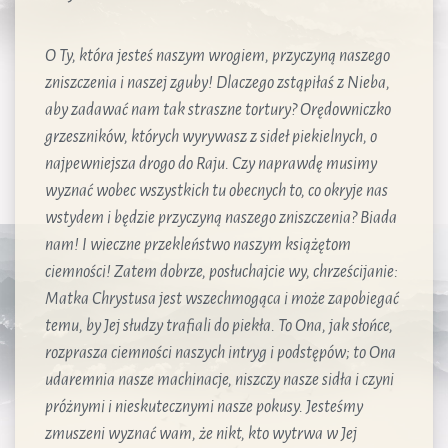
O Ty, która jesteś naszym wrogiem, przyczyną naszego
zniszczenia i naszej zguby! Dlaczego zstąpiłaś z Nieba,
aby zadawać nam tak straszne tortury? Orędowniczko
grzeszników, których wyrywasz z sideł piekielnych, o
najpewniejsza drogo do Raju. Czy naprawdę musimy
wyznać wobec wszystkich tu obecnych to, co okryje nas
wstydem i będzie przyczyną naszego zniszczenia? Biada
nam! I wieczne przekleństwo naszym książętom
ciemności! Zatem dobrze, posłuchajcie wy, chrześcijanie:
Matka Chrystusa jest wszechmogąca i może zapobiegać
temu, by Jej słudzy trafiali do piekła. To Ona, jak słońce,
rozprasza ciemności naszych intryg i podstępów; to Ona
udaremnia nasze machinacje, niszczy nasze sidła i czyni
próżnymi i nieskutecznymi nasze pokusy. Jesteśmy
zmuszeni wyznać wam, że nikt, kto wytrwa w Jej