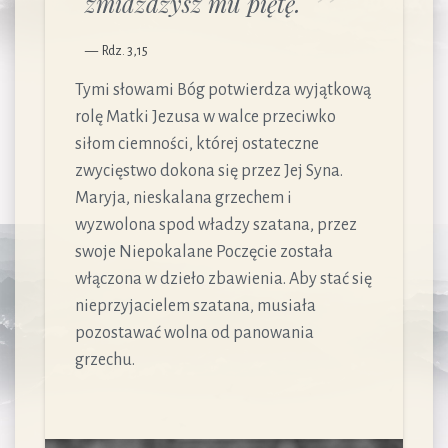
zmiażdżysz mu piętę.
Rdz. 3,15
Tymi słowami Bóg potwierdza wyjątkową
rolę Matki Jezusa w walce przeciwko
siłom ciemności, której ostateczne
zwycięstwo dokona się przez Jej Syna.
Maryja, nieskalana grzechem i
wyzwolona spod władzy szatana, przez
swoje Niepokalane Poczęcie została
włączona w dzieło zbawienia. Aby stać się
nieprzyjacielem szatana, musiała
pozostawać wolna od panowania
grzechu.