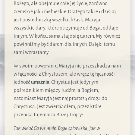
Bożego, ale obejmuje całe Jej życie, zarówno
ziemskie jak i niebieskie. Dlatego także i dzisiaj
jest pośredniczką wszelkich łask. Maryja
wszystkie dary, które otrzymuje od Boga, oddaje
innym. W końcu sama staje się darem. My również
powinniśmy być darem dla innych. Dzięki temu
sami wzrastamy.
W swoim powołaniu Maryja nie przeszkadza nam
w łączności z Chrystusem, ale wręcz tę łączność i
jedność
umacnia
. Chrystus jest jedynym
pośrednikiem między ludźmi a Bogiem,
natomiast Maryja jest najprostszą drogą do
Chrystusa. Jest zwierciadłem, przez które
przenika tajemnica Bożej Trójcy:
Tak widać Go we mnie, Boga człowieka, jak w