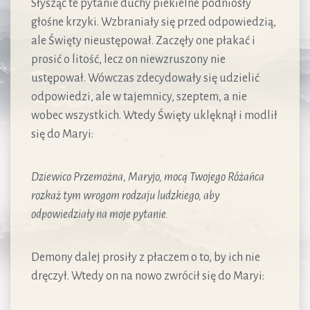
Słysząc te pytanie duchy piekielne podniosły
głośne krzyki. Wzbraniały się przed odpowiedzią,
ale Święty nieustępował. Zaczęły one płakać i
prosić o litość, lecz on niewzruszony nie
ustępował. Wówczas zdecydowały się udzielić
odpowiedzi, ale w tajemnicy, szeptem, a nie
wobec wszystkich. Wtedy Święty uklęknął i modlił
się do Maryi:
Dziewico Przemożna, Maryjo, mocą Twojego Różańca
rozkaż tym wrogom rodzaju ludzkiego, aby
odpowiedziały na moje pytanie.
Demony dalej prosiły z płaczem o to, by ich nie
dręczył. Wtedy on na nowo zwrócił się do Maryi: