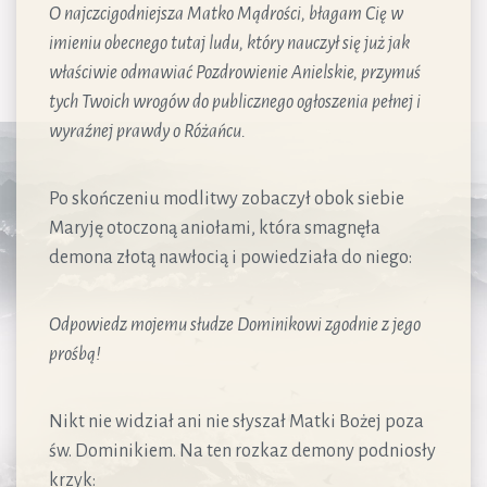
O najczcigodniejsza Matko Mądrości, błagam Cię w
imieniu obecnego tutaj ludu, który nauczył się już jak
właściwie odmawiać Pozdrowienie Anielskie, przymuś
tych Twoich wrogów do publicznego ogłoszenia pełnej i
wyraźnej prawdy o Różańcu.
Po skończeniu modlitwy zobaczył obok siebie
Maryję otoczoną aniołami, która smagnęła
demona złotą nawłocią i powiedziała do niego:
Odpowiedz mojemu słudze Dominikowi zgodnie z jego
prośbą!
Nikt nie widział ani nie słyszał Matki Bożej poza
św. Dominikiem. Na ten rozkaz demony podniosły
krzyk: