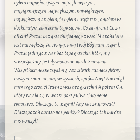
byłem najpiękniejszym, najpiękniejszym,
najpiękniejszym; największym, największym,
największym aniołem; ja byłem Lucyferem, aniołem w
doskonałym znaczeniu tego słowa. Co za afront! Co za
afront! Począć bez grzechu jednego z was! Niepokalana
jest największą zniewagą, jaką twój Bóg nam uczynił.
Począć jednego z was bez tego grzechu, który my
stworzyliśmy, jest dyshonorem nie do zniesienia.
Wszystkich naznaczyliśmy, wszystkich naznaczyliśmy
naszym znamieniem; wszystkich, oprócz Niej! Nie mógł
nam tego zrobić! Jeden z was bez grzechu! A potem On,
który wciela się w wasze obrzydliwe ciało pełne
robactwa. Dlaczego to uczynił? Aby nas zrujnować?
Dlaczego tak bardzo nas poniżył? Dlaczego tak bardzo
nas poniżył?