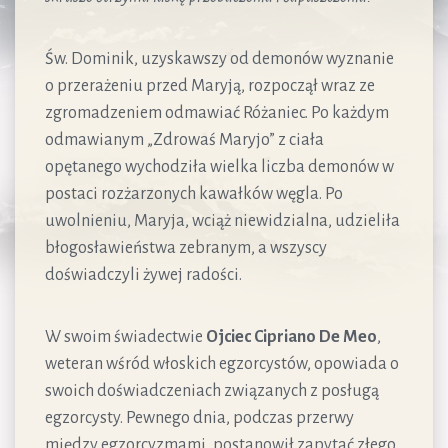
Św. Dominik, uzyskawszy od demonów wyznanie
o przerażeniu przed Maryją, rozpoczął wraz ze
zgromadzeniem odmawiać Różaniec. Po każdym
odmawianym „Zdrowaś Maryjo” z ciała
opętanego wychodziła wielka liczba demonów w
postaci rozżarzonych kawałków węgla. Po
uwolnieniu, Maryja, wciąż niewidzialna, udzieliła
błogosławieństwa zebranym, a wszyscy
doświadczyli żywej radości.
W swoim świadectwie
Ojciec Cipriano De Meo
,
weteran wśród włoskich egzorcystów, opowiada o
swoich doświadczeniach związanych z posługą
egzorcysty. Pewnego dnia, podczas przerwy
między egzorcyzmami, postanowił zapytać złego