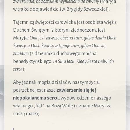
zwierciadle, bo zostałam wyniesiona do chwały
(Maryja
w trakcie objawień do św. Brygidy Szwedzkiej).
Tajemnicą świętości człowieka jest osobista więź z
Duchem Świętym, z którym zjednoczona jest
Maryja:
Ona jest zawsze obecna tam, gdzie działa Duch
Święty, a Duch Święty zstępuje tam, gdzie Ona się
znajduje
(z dziennika duchowego mnicha
benedyktyńskiego:
In Sinu Iesu. Kiedy Serce mówi do
serca
).
Aby jednak mogła działać w naszym życiu
potrzebne jest nasze
zawierzenie się jej
niepokalanemu sercu
, wypowiedzenie naszego
własnego „fiat” na Bożą Wolę i uznanie Maryi za
naszą matkę.