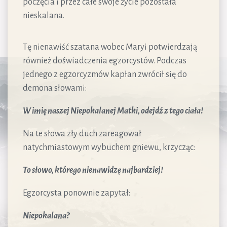
poczęcia i przez całe swoje życie pozostała
nieskalana.
Tę nienawiść szatana wobec Maryi potwierdzają
również doświadczenia egzorcystów. Podczas
jednego z egzorcyzmów kapłan zwrócił się do
demona słowami:
W imię naszej Niepokalanej Matki, odejdź z tego ciała!
Na te słowa zły duch zareagował
natychmiastowym wybuchem gniewu, krzycząc:
To słowo, którego nienawidzę najbardziej!
Egzorcysta ponownie zapytał:
Niepokalana?