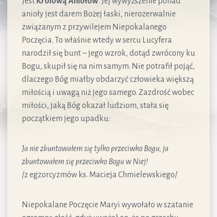
Jest
Królową Aniołów
. Jej wywyższenie ponad
anioły jest darem Bożej łaski, nierozerwalnie
związanym z przywilejem Niepokalanego
Poczęcia. To właśnie wtedy w sercu Lucyfera
narodził się bunt – jego wzrok, dotąd zwrócony ku
Bogu, skupił się na nim samym. Nie potrafił pojąć,
dlaczego Bóg miałby obdarzyć człowieka większą
miłością i uwagą niż jego samego. Zazdrość wobec
miłości, jaką Bóg okazał ludziom, stała się
początkiem jego upadku:
Ja nie zbuntowałem się tylko przeciwko Bogu, ja
zbuntowałem się przeciwko Bogu w Niej!
/z egzorcyzmów ks. Macieja Chmielewskiego/
Niepokalane Poczęcie Maryi wywołało w szatanie