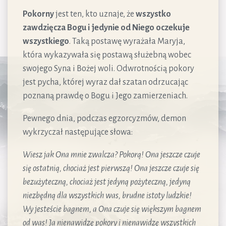
Pokorny
jest ten, kto uznaje, że
wszystko
zawdzięcza Bogu i jedynie od Niego oczekuje
wszystkiego
. Taką postawę wyrażała Maryja,
która wykazywała się postawą służebną wobec
swojego Syna i Bożej woli. Odwrotnością pokory
jest pycha, której wyraz dał szatan odrzucając
poznaną prawdę o Bogu i Jego zamierzeniach.
Pewnego dnia, podczas egzorcyzmów, demon
wykrzyczał następujące słowa:
Wiesz jak Ona mnie zwalcza? Pokorą! Ona jeszcze czuje
się ostatnią, chociaż jest pierwszą! Ona jeszcze czuje się
bezużyteczną, chociaż jest jedyną pożyteczną, jedyną
niezbędną dla wszystkich was, brudne istoty ludzkie!
Wy jesteście bagnem, a Ona czuje się większym bagnem
od was! Ja nienawidzę pokory i nienawidzę wszystkich