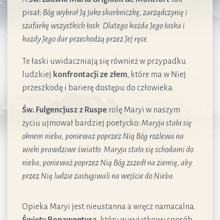
pisał:
Bóg wybrał Ją jako skarbniczkę, zarządczynię i
szafarkę wszystkich łask. Dlatego każda Jego łaska i
każdy Jego dar przechodzą przez Jej ręce.
Te łaski uwidaczniają się również w przypadku
ludzkiej
konfrontacji ze złem
, które ma w Niej
przeszkodę i barierę dostępu do człowieka.
Św. Fulgencjusz z Ruspe
rolę Maryi w naszym
życiu ujmował bardziej poetycko:
Maryja stała się
oknem nieba, ponieważ poprzez Nią Bóg rozlewa na
wieki prawdziwe światło. Maryja stała się schodami do
nieba, ponieważ poprzez Nią Bóg zszedł na ziemię, aby
przez Nią ludzie zasługiwali na wejście do Nieba.
Opieka Maryi jest nieustanna a wręcz namacalna.
Święty Bonawentura
, który w wyjątkowy sposób