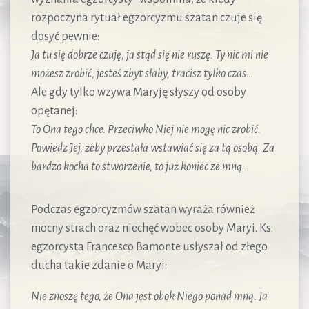
rozpoczyna rytuał egzorcyzmu szatan czuje się
dosyć pewnie:
Ja tu się dobrze czuję, ja stąd się nie ruszę. Ty nic mi nie
możesz zrobić, jesteś zbyt słaby, tracisz tylko czas…
Ale gdy tylko wzywa Maryję słyszy od osoby
opętanej:
To Ona tego chce. Przeciwko Niej nie mogę nic zrobić.
Powiedz Jej, żeby przestała wstawiać się za tą osobą. Za
bardzo kocha to stworzenie, to już koniec ze mną…
Podczas egzorcyzmów szatan wyraża również
mocny strach oraz niechęć wobec osoby Maryi. Ks.
egzorcysta Francesco Bamonte usłyszał od złego
ducha takie zdanie o Maryi:
Nie znoszę tego, że Ona jest obok Niego ponad mną. Ja