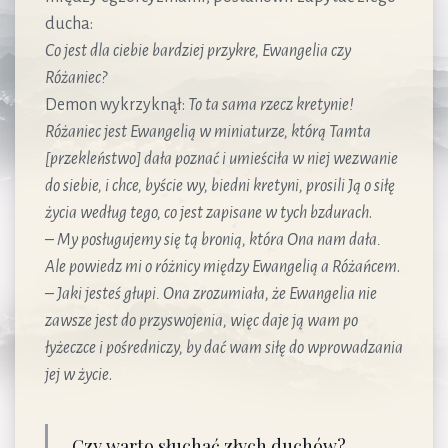
ducha:
Co jest dla ciebie bardziej przykre, Ewangelia czy
Różaniec?
Demon wykrzyknął:
To ta sama rzecz kretynie!
Różaniec jest Ewangelią w miniaturze, którą Tamta
[przekleństwo] dała poznać i umieściła w niej wezwanie
do siebie, i chce, byście wy, biedni kretyni, prosili Ją o siłę
życia według tego, co jest zapisane w tych bzdurach
.
–
My posługujemy się tą bronią, która Ona nam dała.
Ale powiedz mi o różnicy między Ewangelią a Różańcem
.
–
Jaki jesteś głupi. Ona zrozumiała, że Ewangelia nie
zawsze jest do przyswojenia, więc daje ją wam po
łyżeczce i pośredniczy, by dać wam siłę do wprowadzania
jej w życie
.
Czy warto słuchać złych duchów?