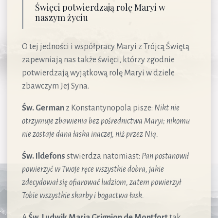
Święci potwierdzają rolę Maryi w
naszym życiu
O tej jedności i współpracy Maryi z Trójcą Świętą
zapewniają nas także święci, którzy zgodnie
potwierdzają wyjątkową rolę Maryi w dziele
zbawczym Jej Syna.
Św. German
z Konstantynopola pisze:
Nikt nie
otrzymuje zbawienia bez pośrednictwa Maryi; nikomu
nie zostaje dana łaska inaczej, niż przez Nią.
Św. Ildefons
stwierdza natomiast:
Pan postanowił
powierzyć w Twoje ręce wszystkie dobra, jakie
zdecydował się ofiarować ludziom, zatem powierzył
Tobie wszystkie skarby i bogactwa łask.
A
Św. Ludwik Maria Grignion de Montfort
tak