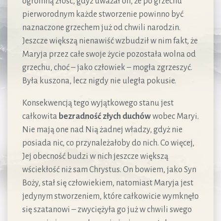
ogromną złość, gdyż uważał on, że po grzechu
pierworodnym każde stworzenie powinno być
naznaczone grzechem już od chwili narodzin.
Jeszcze większą nienawiść wzbudził w nim fakt, że
Maryja przez całe swoje życie pozostała wolna od
grzechu, choć – jako człowiek – mogła zgrzeszyć.
Była kuszona, lecz nigdy nie uległa pokusie.
Konsekwencją tego wyjątkowego stanu jest
całkowita
bezradność złych duchów
wobec Maryi.
Nie mają one nad Nią żadnej władzy, gdyż nie
posiada nic, co przynależałoby do nich. Co więcej,
Jej obecność budzi w nich jeszcze większą
wściekłość niż sam Chrystus. On bowiem, jako Syn
Boży, stał się człowiekiem, natomiast Maryja jest
jedynym stworzeniem, które całkowicie wymknęło
się szatanowi – zwyciężyła go już w chwili swego