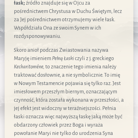
łask;
źródło znajduje się w Ojcu za
pośrednictwem Chrystusa w Duchu Świętym, lecz
za Jej pośrednictwem otrzymujemy wiele łask.
Współdziała Ona ze swoim Synem w ich
rozdysponowywaniu.
Skoro anioł podczas Zwiastowania nazywa
Maryję imieniem
Pełną Łaski
czyli z j. greckiego
Kecharitoméne,
to znaczenie tego imienia należy
traktować dosłownie, a nie symbolicznie. To imię
w Nowym Testamencie pojawia się tylko raz. Jest
imiesłowem przeszłym biernym, oznaczającym
czynność, która została wykonana w przeszłości, a
jej efekt jest widoczny w teraźniejszości. Pełnia
łaski oznacza więc najwyższą łaskę jaką może być
obdarzony człowiek przez Boga i wyraża
powołanie Maryi nie tylko do urodzenia Syna