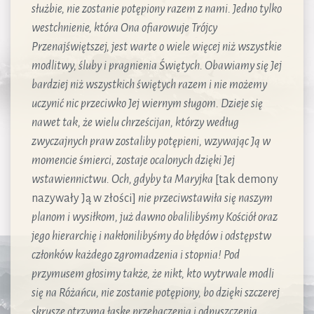
służbie, nie zostanie potępiony razem z nami. Jedno tylko
westchnienie, która Ona ofiarowuje Trójcy
Przenajświętszej, jest warte o wiele więcej niż wszystkie
modlitwy, śluby i pragnienia Świętych. Obawiamy się Jej
bardziej niż wszystkich świętych razem i nie możemy
uczynić nic przeciwko Jej wiernym sługom. Dzieje się
nawet tak, że wielu chrześcijan, którzy według
zwyczajnych praw zostaliby potępieni, wzywając Ją w
momencie śmierci, zostaje ocalonych dzięki Jej
wstawiennictwu. Och, gdyby ta Maryjka
[tak demony
nazywały Ją w złości]
nie przeciwstawiła się naszym
planom i wysiłkom, już dawno obalilibyśmy Kościół oraz
jego hierarchię i nakłonilibyśmy do błędów i odstępstw
członków każdego zgromadzenia i stopnia! Pod
przymusem głosimy także, że nikt, kto wytrwale modli
się na Różańcu, nie zostanie potępiony, bo dzięki szczerej
skrusze otrzyma łaskę przebaczenia i odpuszczenia.