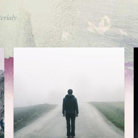
eriały