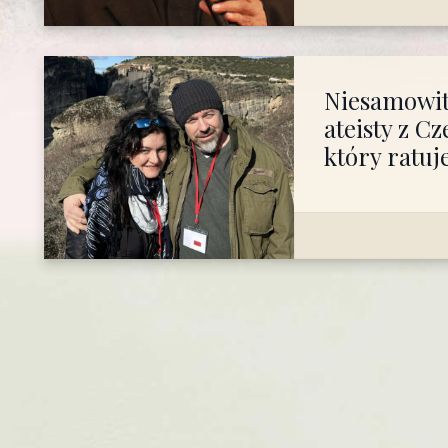
Niesamowit
ateisty z C
który ratuj