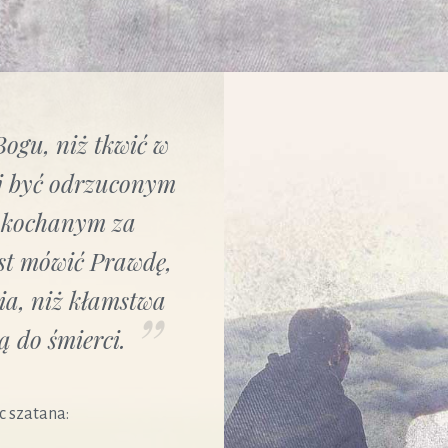
Bogu, niż tkwić w
ej być odrzuconym
ż kochanym za
est mówić Prawdę,
ia, niż kłamstwa
ą do śmierci.
c szatana: