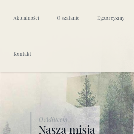
Aktualności
O szatanie
Egzorcyzmy
Kim jest szatan
Czym są egzorcyzmy
Kontakt
Jak działa szatan
Podział egzorcyzmów
Jak walczyć z działaniem
Jak przebiega egzorc
szatana
Skuteczność egzorc
Zło i cierpienie
Źródła poznania
Jak wyglądał bunt aniołów?
O Adlucem
Dlaczego się zrodził?
Nasza misja