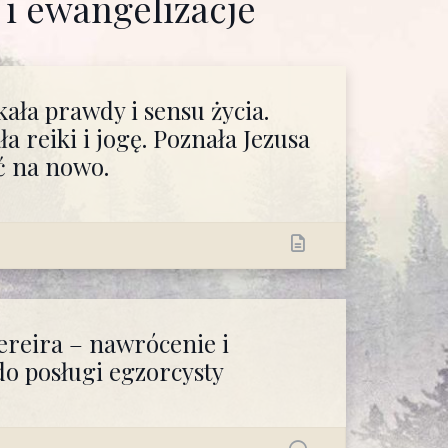
i ewangelizacje
ała prawdy i sensu życia.
a reiki i jogę. Poznała Jezusa
yć na nowo.
ereira – nawrócenie i
o posługi egzorcysty