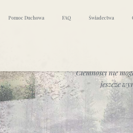
Pomoc Duchowa
FAQ
Świadectwa
Czy potrzebuję egzorcysty?
Lista księży egzorcystów
yzm
Modlitwa uwolnienia wg 5
Ciemności nie mogą
kluczy
jeszcze wy
yzmów
Autoterapia duchowa
Modlitwy