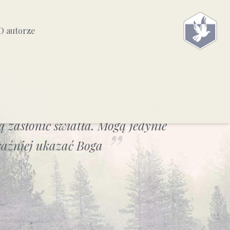
O autorze
 zasłonić światła. Mogą jedynie
raźniej ukazać Boga