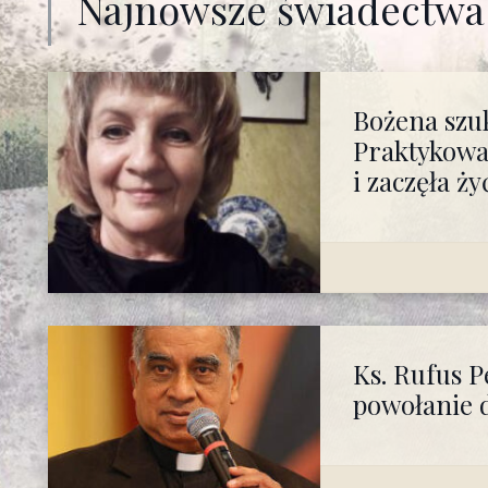
Najnowsze świadectwa 
Bożena szuk
Praktykował
i zaczęła ż
Ks. Rufus P
powołanie d