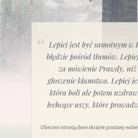
Rola Maryi w walce
duchowej
Szatan wobec świętych
Lepiej jest być samotnym w 
błędzie pośród tłumów. Lepi
za mówienie Prawdy, ni
głoszenie kłamstwa. Lepiej j
która boli ale potem uzdraw
łechcące uszy, które prowadz
Obecnie istnieją dwie skrajne postawy wobe