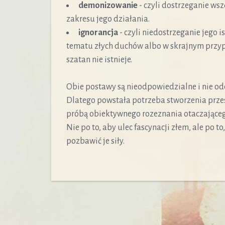
demonizowanie
- czyli dostrzeganie ws
zakresu jego działania.
ignorancja
- czyli niedostrzeganie jego i
tematu złych duchów albo w skrajnym przy
szatan nie istnieje.
Obie postawy są nieodpowiedzialne i nie od
Dlatego powstała potrzeba stworzenia przest
próbą obiektywnego rozeznania otaczające
Nie po to, aby ulec fascynacji złem, ale po t
pozbawić je siły.