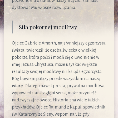
pozwolić Mu działać w naszym życiu, zamiast
dyktować Mu własne rozwiązania.
Siła pokornej modlitwy
Ojciec Gabriele Amorth, najsłynniejszy egzorcysta
świata, twierdził, że osoba świecka o wielkiej
pokorze, która pości i modli się o uwolnienie w
imię Jezusa Chrystusa, może uzyskać większe
rezultaty swojej modlitwy niż ksiądz egzorcysta.
Bóg bowiem patrzy przede wszystkim na naszą
wiarę
. Dlatego nawet prosta, prywatna modlitwa,
wypowiedziana z głębi serca, może przynieść
nadzwyczajne owoce. Historia zna wiele takich
przykładów. Ojciec Rajmund z Kapui, spowiednik
św. Katarzyny ze Sieny, wspominał, że gdy