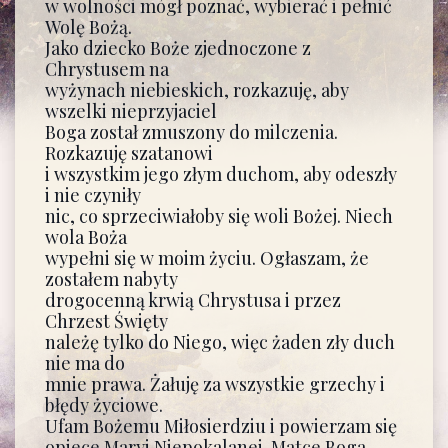
w wolności mógł poznać, wybierać i pełnić
Wolę Bożą.
Jako dziecko Boże zjednoczone z
Chrystusem na
wyżynach niebieskich, rozkazuję, aby
wszelki nieprzyjaciel
Boga został zmuszony do milczenia.
Rozkazuję szatanowi
i wszystkim jego złym duchom, aby odeszły
i nie czyniły
nic, co sprzeciwiałoby się woli Bożej. Niech
wola Boża
wypełni się w moim życiu. Ogłaszam, że
zostałem nabyty
drogocenną krwią Chrystusa i przez
Chrzest Święty
należę tylko do Niego, więc żaden zły duch
nie ma do
mnie prawa. Żałuję za wszystkie grzechy i
błędy życiowe.
Ufam Bożemu Miłosierdziu i powierzam się
opiece Maryi Niepokalanej, Matce Boga.