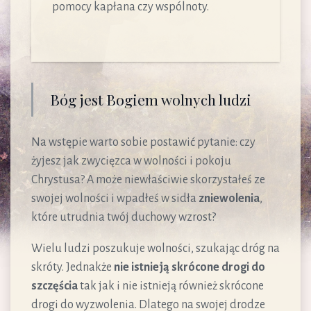
pomocy kapłana czy wspólnoty.
Bóg jest Bogiem wolnych ludzi
Na wstępie warto sobie postawić pytanie: czy
żyjesz jak zwycięzca w wolności i pokoju
Chrystusa? A może niewłaściwie skorzystałeś ze
swojej wolności i wpadłeś w sidła
zniewolenia
,
które utrudnia twój duchowy wzrost?
Wielu ludzi poszukuje wolności, szukając dróg na
skróty. Jednakże
nie istnieją skrócone drogi do
szczęścia
tak jak i nie istnieją również skrócone
drogi do wyzwolenia. Dlatego na swojej drodze