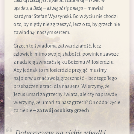
Ludzką rzeczą jest upadać, szatańską – trwać w
upadku, a Bożą – dźwigać się z niego
– mawiał
kardynał Stefan Wyszyński. Bo w życiu nie chodzi
o to, by nigdy nie zgrzeszyć, lecz o to, by grzech nie
zawładnął naszym sercem.
Grzech to świadoma zatwardziałość, lecz
człowiek, mimo swojej słabości, powinien zawsze
z nadzieją zwracać się ku Bożemu Miłosierdziu.
Aby jednak to miłosierdzie przyjąć, musimy
najpierw uznać swoją grzeszność – bez tego Jego
przebaczenie traci dla nas sens. Wierzymy, że
Jezus umarł za grzechy świata, ale czy naprawdę
wierzymy, że umarł za nasz grzech? On oddał życie
za ciebie –
za twój osobisty grzech
.
Dopuszczam na ciebie upadki,