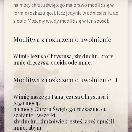
na mocy chrztu świętego ma prawo modlić się w
formie rozkazującej, lecz jedynie w odniesieniu do
siebie. Możemy wtedy modlić się w ten sposób:
Modlitwa z rozkazem o uwolnienie
W imię Jezusa Chrystusa, zły duchu, który
mnie dręczysz, odejdź ode mnie.
Modlitwa z rozkazem o uwolnienie II
W imię naszego Pana Jezusa Chrystusa i
Jego mocą,
na mocy Chrztu Świętego rozkazuje ci,
szatanie i wszelki
zły duchu, kimkolwiek jesteś, abyś opuścił
mnie, abym