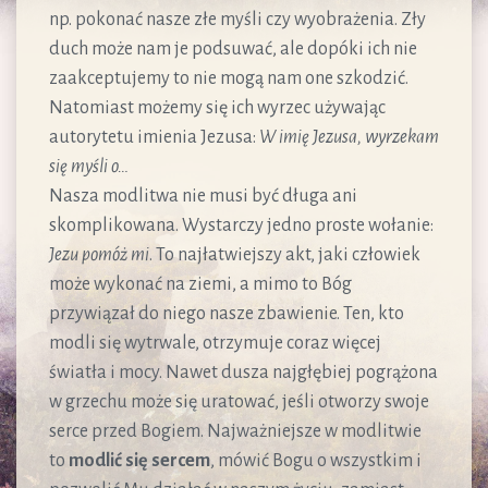
np. pokonać nasze złe myśli czy wyobrażenia. Zły
duch może nam je podsuwać, ale dopóki ich nie
zaakceptujemy to nie mogą nam one szkodzić.
Natomiast możemy się ich wyrzec używając
autorytetu imienia Jezusa:
W imię Jezusa, wyrzekam
się myśli o…
Nasza modlitwa nie musi być długa ani
skomplikowana. Wystarczy jedno proste wołanie:
Jezu pomóż mi
. To najłatwiejszy akt, jaki człowiek
może wykonać na ziemi, a mimo to Bóg
przywiązał do niego nasze zbawienie. Ten, kto
modli się wytrwale, otrzymuje coraz więcej
światła i mocy. Nawet dusza najgłębiej pogrążona
w grzechu może się uratować, jeśli otworzy swoje
serce przed Bogiem. Najważniejsze w modlitwie
to
modlić się sercem
, mówić Bogu o wszystkim i