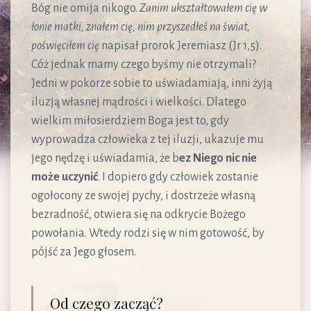
Bóg nie omija nikogo.
Zanim ukształtowałem cię w
łonie matki, znałem cię, nim przyszedłeś na świat,
poświęciłem cię
napisał prorok Jeremiasz (Jr 1,5).
Cóż jednak mamy czego byśmy nie otrzymali?
Jedni w pokorze sobie to uświadamiają, inni żyją
iluzją własnej mądrości i wielkości. Dlatego
wielkim miłosierdziem Boga jest to, gdy
wyprowadza człowieka z tej iluzji, ukazuje mu
jego nędzę i uświadamia, że b
ez Niego nic nie
może uczynić
. I dopiero gdy człowiek zostanie
ogołocony ze swojej pychy, i dostrzeże własną
bezradność, otwiera się na odkrycie Bożego
powołania. Wtedy rodzi się w nim gotowość, by
pójść za Jego głosem.
Od czego zacząć?