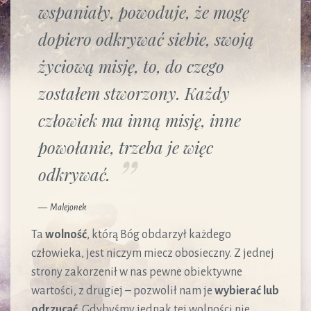
wspaniały, powoduje, że mogę
dopiero odkrywać siebie, swoją
życiową misję, to, do czego
zostałem stworzony. Każdy
człowiek ma inną misję, inne
powołanie, trzeba je więc
odkrywać.
Malejonek
Ta
wolność
, którą Bóg obdarzył każdego
człowieka, jest niczym miecz obosieczny. Z jednej
strony zakorzenił w nas pewne obiektywne
wartości, z drugiej – pozwolił nam je
wybierać lub
odrzucać
. Gdybyśmy jednak tej wolności nie