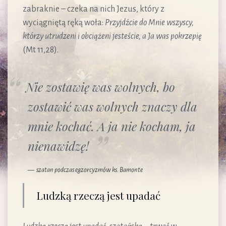
zabraknie – czeka na nich Jezus, który z
wyciągniętą ręką woła:
Przyjdźcie do Mnie wszyscy,
którzy utrudzeni i obciążeni jesteście, a Ja was pokrzepię
(Mt 11,28).
Nie zostawię was wolnych, bo
zostawić was wolnych znaczy dla
mnie kochać. A ja nie kocham, ja
nienawidzę!
szatan podczas egzorcyzmów ks. Bamonte
Ludzką rzeczą jest upadać