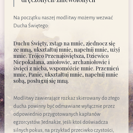
Na początku naszej modlitwy możemy wezwać
Ducha Świętego:
Duchu Święty, zstąp na mnie, zjednocz się
ze mną, ukształtuj mnie, napełnij mnie, użyj
mnie. Trójco Przenajświętsza, Dziewico
Niepokalana, aniołowie, archaniołowie i
święci z nieba, wspomóżcie mnie. Przemień
mnie, Panie, ukształtuj mnie, napełnij mnie
sobą, posługuj się mną.
Modlitwy zawierające rozkaz skierowany do złego
ducha powinny być odmawiane wyłącznie przez
odpowiednio przygotowanych kapłanów
egzorcystów. Jednakże, jeśli ktoś doświadcza
silnych pokus, na przykład przeciwko czystości,