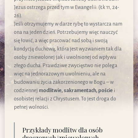
Jezus ostrzega przed tym w Ewangelii: (Łk 11, 24-
26).
Jeśli otrzymujemy w darze rybę to wystarcza nam
ona na jeden dzień. Potrzebujemy więc nauczyć
się łowić, a więc pracować nad sobą i swoją
kondycją duchową, która jest wyzwaniem tak dla
osoby zniewolonej jak i uwolnionej od wpływu
złego ducha. Prawdziwe zwycięstwo nie polega
więc na jednorazowym uwolnieniu, ale na
budowaniu życia zakorzenionego w Bogu – w
codziennej
modlitwie, sakramentach, poście
i
osobistej relacji z Chrystusem. To jest droga do
pełnej wolności.
Przykłady modlitw dla osób
dręczonych/zniewolonych