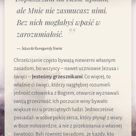
ale Mnie nie zasmucasz nimi.
Bez nich mogłabyś wpaść w
zarozumiałość.
Jezus do Kunegundy Siwiec
Chrześcijanie często bywają niewierni własnym
zasadom, bo wszyscy – nawet uczniowie Jezusa i
święci –
jesteśmy grzesznikami
. Co więcej, to
właśnie ci święci, którzy najgłębiej rozumieli
jedność człowieka z Bogiem, otwarcie wyznawali
swoją grzeszność. Ich poczucie winy bywało
większe niż u przeciętnych ludzi. Jednocześnie
posiadali w sobie pokój serca, który płynął z wiary
w Boże miłosierdzie, a nie z przekonania o własnej
świętości. Byli również świadomi, że każdy, kto