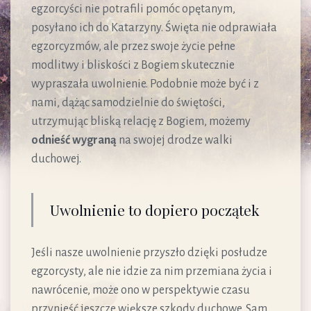
egzorcyści nie potrafili pomóc opętanym,
posyłano ich do Katarzyny. Święta nie odprawiała
egzorcyzmów, ale przez swoje życie pełne
modlitwy i bliskości z Bogiem skutecznie
wypraszała uwolnienie. Podobnie może być i z
nami, dążąc samodzielnie do świętości,
utrzymując bliską relację z Bogiem, możemy
odnieść wygraną
na swojej drodze walki
duchowej.
Uwolnienie to dopiero początek
Jeśli nasze uwolnienie przyszło dzięki posłudze
egzorcysty, ale nie idzie za nim przemiana życia i
nawrócenie, może ono w perspektywie czasu
przynieść jeszcze większe szkody duchowe. Sam