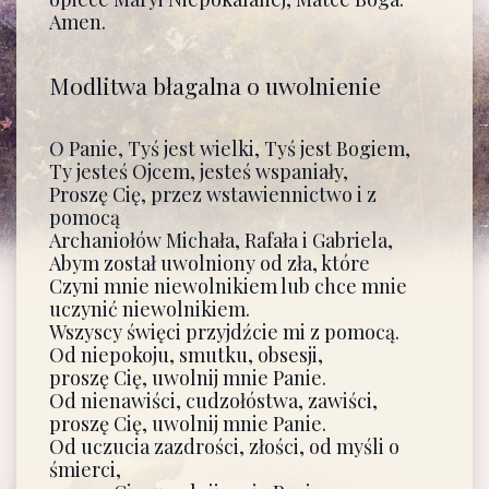
Amen.
Modlitwa błagalna o uwolnienie
O Panie, Tyś jest wielki, Tyś jest Bogiem,
Ty jesteś Ojcem, jesteś wspaniały,
Proszę Cię, przez wstawiennictwo i z
pomocą
Archaniołów Michała, Rafała i Gabriela,
Abym został uwolniony od zła, które
Czyni mnie niewolnikiem lub chce mnie
uczynić niewolnikiem.
Wszyscy święci przyjdźcie mi z pomocą.
Od niepokoju, smutku, obsesji,
proszę Cię, uwolnij mnie Panie.
Od nienawiści, cudzołóstwa, zawiści,
proszę Cię, uwolnij mnie Panie.
Od uczucia zazdrości, złości, od myśli o
śmierci,