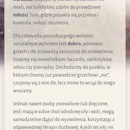
mieli, nie bylibyśmy zdolni do prawdziwej
miłości
. Tam, gdzie pojawia się przymus i
kontrola, miłość obumiera.
Dla człowieka poszukującego wolności
naturalnym wyborem jest
dobro
, ponieważ
grzech i zło prowadzą zazwyczaj do zniewolenia.
Stajemy się niewolnikami hazardu, narkotyków,
seksu czy pieniędzy. Dochodzimy do punktu, w
którym chcemy już powiedzieć grzechowi „nie”,
czujemy się z nim źle, lecz mimo to wciąż do niego
wracamy.
Jednak nawet osoby zniewolone lub dręczone,
jeśli mają w sobie choć odrobinę siły i woli, mogą
samodzielnie dążyć do wyzwolenia, korzystając z
odpowiedniej terapii duchowej. A jeśli tej siły im