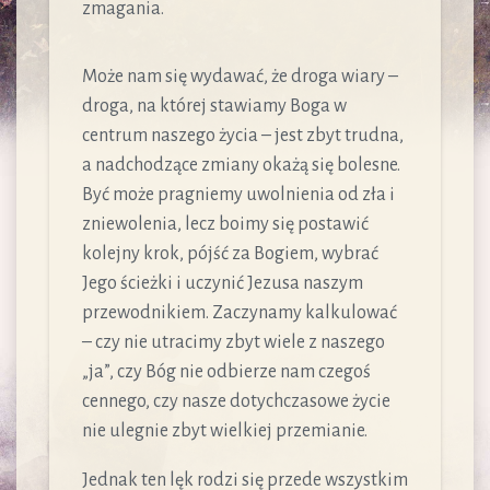
zmagania.
Może nam się wydawać, że droga wiary –
droga, na której stawiamy Boga w
centrum naszego życia – jest zbyt trudna,
a nadchodzące zmiany okażą się bolesne.
Być może pragniemy uwolnienia od zła i
zniewolenia, lecz boimy się postawić
kolejny krok, pójść za Bogiem, wybrać
Jego ścieżki i uczynić Jezusa naszym
przewodnikiem. Zaczynamy kalkulować
– czy nie utracimy zbyt wiele z naszego
„ja”, czy Bóg nie odbierze nam czegoś
cennego, czy nasze dotychczasowe życie
nie ulegnie zbyt wielkiej przemianie.
Jednak ten lęk rodzi się przede wszystkim