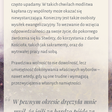
często upadamy. W takich chwilach modlitwa
kapłana czy wspólnoty może okazać się
niewystarczająca. Konieczny jest także osobisty
wysiłek ewangelizacyjny. To wezwanie do wzięcia
odpowiedzialności za swoje życie, do pokornego
zwrócenia się ku Stwórcy, do korzystania z darów
Kościoła, takich jak sakramenty, oraz do
wytrwałej pracy nad sobą.
Prawdziwa wolność to nie dowolność, lecz
umiejętność dokonywania właściwych wyborów –
nawet wtedy, gdy są one trudne i wymagają
przezwyciężenia własnych namiętności.
W pewnym okresie dręczyła mnie
myśl, że jeśli za bardzo pójdę za