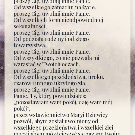
proszę Cię, uwolnij mnie Panie.
Od wszelkiego zamachu na życie,
proszę Cię, uwolnij mnie Panie.
Od wszelkich form nieodpowiedniej
seksualności,
proszę Cię, uwolnij mnie Panie.
Od podziału rodziny i od złego
towarzystwa,
proszę Cię, uwolnij mnie Panie.
Od wszystkiego, co nie pozwala mi
wzrastać w Twoich oczach,
proszę Cię, uwolnij mnie Panie.
Od wszelkiego przekleństwa, uroku,
czarów i innego ukrytego zła,
proszę Cię, uwolnij mnie Panie.
Panie, Ty, który powiedziałeś:
„pozostawiam wam pokój, daję wam mój
pokój”,
przez wstawiennictwo Maryi Dziewicy
pozwól, abym został uwolniony od
wszelkiego przekleństwa i wszelkiej złej
mocy i abym mógł cieszyć się zawsze twoim