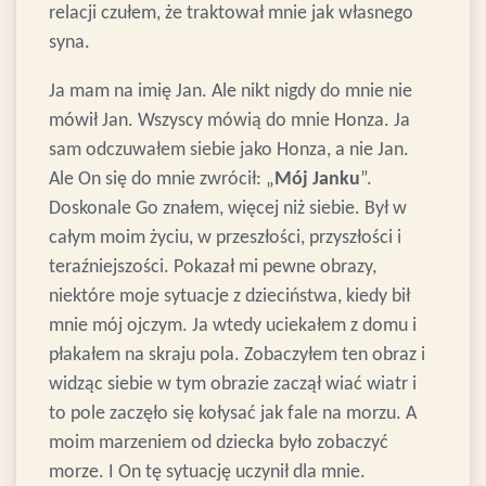
relacji czułem, że traktował mnie jak własnego
syna.
Ja mam na imię Jan. Ale nikt nigdy do mnie nie
mówił Jan. Wszyscy mówią do mnie Honza. Ja
sam odczuwałem siebie jako Honza, a nie Jan.
Ale On się do mnie zwrócił: „
Mój Janku
”.
Doskonale Go znałem, więcej niż siebie. Był w
całym moim życiu, w przeszłości, przyszłości i
teraźniejszości. Pokazał mi pewne obrazy,
niektóre moje sytuacje z dzieciństwa, kiedy bił
mnie mój ojczym. Ja wtedy uciekałem z domu i
płakałem na skraju pola. Zobaczyłem ten obraz i
widząc siebie w tym obrazie zaczął wiać wiatr i
to pole zaczęło się kołysać jak fale na morzu. A
moim marzeniem od dziecka było zobaczyć
morze. I On tę sytuację uczynił dla mnie.