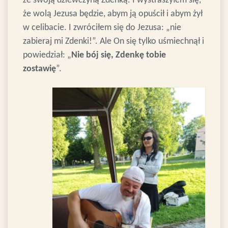
ze swoją dziewczyną Zdenką. I wystraszyłem się,
że wolą Jezusa będzie, abym ją opuścił i abym żył
w celibacie. I zwróciłem się do Jezusa: „nie
zabieraj mi Zdenki!”. Ale On się tylko uśmiechnął i
powiedział: „
Nie bój się, Zdenkę tobie
zostawię
”.