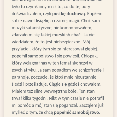
było to czymś innym niż to, co do tej pory
doświadczałem, czyli
pustkę duchową
. Kupiłem
sobie nawet książkę o czarnej magii. Choć sam
muzyki satanistycznej nie komponowałem,
zdarzało mi się takiej muzyki słuchać. Ja nie
wiedziałem, że to jest niebezpieczne. Mój
przyjaciel, który tym się zainteresował głębiej,
popełnił samobójstwo i się powiesił. Chłopak,
który wciągnął nas w ten temat skończył w
psychiatryku. Ja sam popadłem we schizofrenię i
paranoję, poczucie, że ktoś mnie nieustannie
śledzi i prześladuje. Ciągle się gdzieś chowałem.
Miałem też silne wewnętrzne bóle. Ten stan
trwał kilka tygodni. Nikt w tym czasie nie potrafił
mi pomóc a mój stan się pogarszał. Zacząłem już
myśleć o tym, że chcę
popełnić samobójstwo
.