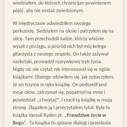
wiedziałem, do których chrześcijan powinienem
pójść, aby nie zostać zwiedzionym.
W międzyczasie odwiedziłem swojego
perkusistę. Siedziałem na oknie i patrzyłem się na
ulicę. Tam przechodzili ludzie, którzy właśnie
wyszli z pociągu, a pośród nich był mój kolega
gitarzysta z naszego zespołu. On także zażywał
narkotyki, prowadził rozrywkowy tryb życia.
Nigdy nic nie czytał, nie interesował się w ogóle
książkami. Dlatego zdziwiłem się, jak zobaczyłem,
że on trzyma w ręku książkę. On podszedł pod
moje okno, zatrzymał się, popatrzył na mnie i
powiedział: „chwytaj!”, i rzucił tą książkę w moją
stronę. Złapałem ją i przeczytałem tytuł. Była to
książka Vassuli Ryden pt. „
Prawdziwe życie w
Bogu
”.
Ta książka to spisane dialogi i przesłania