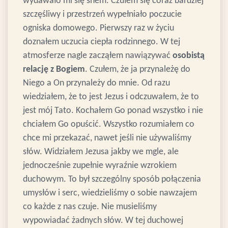
wydawało mi się snem. Czułem się coraz bardziej
szczęśliwy i przestrzeń wypełniało poczucie
ogniska domowego. Pierwszy raz w życiu
doznałem uczucia ciepła rodzinnego. W tej
atmosferze nagle zacząłem nawiązywać
osobistą
relację z Bogiem
. Czułem, że ja przynależę do
Niego a On przynależy do mnie. Od razu
wiedziałem, że to jest Jezus i odczuwałem, że to
jest mój Tato. Kochałem Go ponad wszystko i nie
chciałem Go opuścić. Wszystko rozumiałem co
chce mi przekazać, nawet jeśli nie używaliśmy
słów. Widziałem Jezusa jakby we mgle, ale
jednocześnie zupełnie wyraźnie wzrokiem
duchowym. To był szczególny sposób połączenia
umysłów i serc, wiedzieliśmy o sobie nawzajem
co każde z nas czuje. Nie musieliśmy
wypowiadać żadnych słów. W tej duchowej