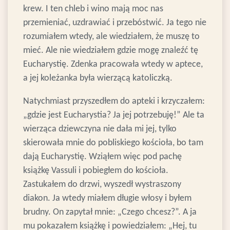
krew. I ten chleb i wino mają moc nas
przemieniać, uzdrawiać i przebóstwić. Ja tego nie
rozumiałem wtedy, ale wiedziałem, że muszę to
mieć. Ale nie wiedziałem gdzie mogę znaleźć tę
Eucharystię. Zdenka pracowała wtedy w aptece,
a jej koleżanka była wierzącą katoliczką.
Natychmiast przyszedłem do apteki i krzyczałem:
„gdzie jest Eucharystia? Ja jej potrzebuję!” Ale ta
wierząca dziewczyna nie dała mi jej, tylko
skierowała mnie do pobliskiego kościoła, bo tam
dają Eucharystię. Wziąłem więc pod pachę
książkę Vassuli i pobiegłem do kościoła.
Zastukałem do drzwi, wyszedł wystraszony
diakon. Ja wtedy miałem długie włosy i byłem
brudny. On zapytał mnie: „Czego chcesz?”. A ja
mu pokazałem książkę i powiedziałem: „Hej, tu