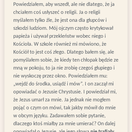
Powiedziałem, aby wszedł, ale nie dlatego, że ja
chciałem coś usłyszeć o religii. Ja o religii
myślałem tylko źle, że jest ona dla głupców i
szkodzi ludziom. Mój ojczym często krytykował
papieża i używał przekleństw wobec niego i
Kościoła. W szkole również mi mówiono, że
Kościół to jest coś złego. Dlatego bałem się, ale
pomyślałem sobie, że kiedy ten chłopak będzie ze
mną w pokoju, to ja nie zrobię czegoś głupiego i
nie wyskoczę przez okno.
Powiedziałem mu:
„wejdź do środka, usiądź i mów”. I on zaczął mi
opowiadać o Jezusie Chrystusie. I powiedział mi,
że Jezus umarł za mnie.
Ja jednak nie mogłem
pojąć o czym on mówi, tak jakby mówił do mnie
w obcym języku. Zadawałem sobie pytanie,
dlaczego ktoś miałby za mnie umierać? On dalej
opowiadał o Jezusie, ale jego słowa
nie trafiały