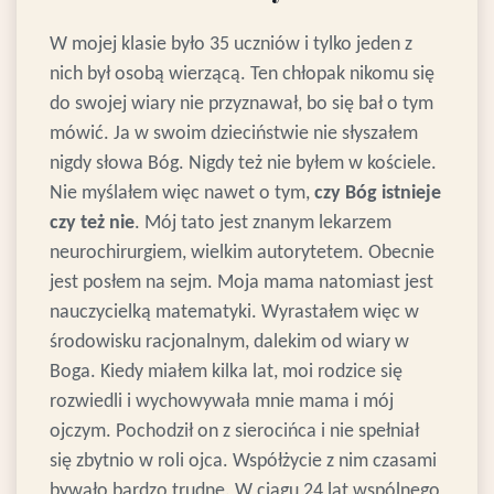
W mojej klasie było 35 uczniów i tylko jeden z
nich był osobą wierzącą. Ten chłopak nikomu się
do swojej wiary nie przyznawał, bo się bał o tym
mówić.
Ja w swoim dzieciństwie nie słyszałem
nigdy słowa Bóg. Nigdy też nie byłem w kościele.
Nie myślałem więc nawet o tym,
czy Bóg istnieje
czy też nie
.
Mój tato jest znanym lekarzem
neurochirurgiem, wielkim autorytetem. Obecnie
jest posłem na sejm. Moja mama natomiast jest
nauczycielką matematyki. Wyrastałem więc w
środowisku racjonalnym, dalekim od wiary w
Boga. Kiedy miałem kilka lat, moi rodzice się
rozwiedli i wychowywała mnie mama i mój
ojczym. Pochodził on z sierocińca i nie spełniał
się zbytnio w roli ojca. Współżycie z nim czasami
bywało bardzo trudne. W ciągu 24 lat wspólnego