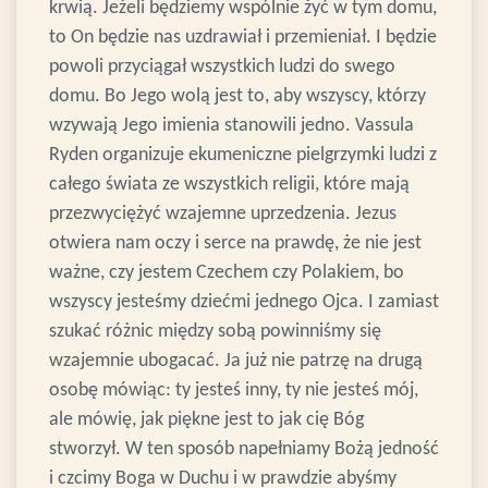
krwią. Jeżeli będziemy wspólnie żyć w tym domu,
to On będzie nas uzdrawiał i przemieniał. I będzie
powoli przyciągał wszystkich ludzi do swego
domu. Bo Jego wolą jest to, aby wszyscy, którzy
wzywają Jego imienia stanowili jedno. Vassula
Ryden organizuje ekumeniczne pielgrzymki ludzi z
całego świata ze wszystkich religii, które mają
przezwyciężyć wzajemne uprzedzenia. Jezus
otwiera nam oczy i serce na prawdę, że nie jest
ważne, czy jestem Czechem czy Polakiem, bo
wszyscy jesteśmy dziećmi jednego Ojca. I zamiast
szukać różnic między sobą powinniśmy się
wzajemnie ubogacać. Ja już nie patrzę na drugą
osobę mówiąc: ty jesteś inny, ty nie jesteś mój,
ale mówię, jak piękne jest to jak cię Bóg
stworzył. W ten sposób napełniamy Bożą jedność
i czcimy Boga w Duchu i w prawdzie abyśmy