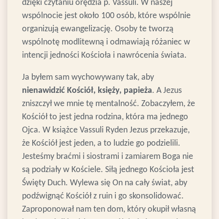
dzięki czytaniu orędzia p. Vassuli. W naszej
wspólnocie jest około 100 osób, które wspólnie
organizują ewangelizację. Osoby te tworzą
wspólnotę modlitewną i odmawiają różaniec w
intencji jedności Kościoła i nawrócenia świata.
Ja byłem sam wychowywany tak, aby
nienawidzić Kościół, księży, papieża
. A Jezus
zniszczył we mnie tę mentalność. Zobaczyłem, że
Kościół to jest jedna rodzina, która ma jednego
Ojca. W książce Vassuli Ryden Jezus przekazuje,
że Kościół jest jeden, a to ludzie go podzielili.
Jesteśmy braćmi i siostrami i zamiarem Boga nie
są podziały w Kościele. Siłą jednego Kościoła jest
Święty Duch. Wylewa się On na cały świat, aby
podźwignąć Kościół z ruin i go skonsolidować.
Zaproponował nam ten dom, który okupił własną