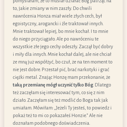
pomyślałam, że to musiał działać Bóg patrząc na
to, jakie zmiany w nim zaszły. Do chwili
nawrócenia Honza miał wiele złych cech, był
egoistyczny, arogancki i źle traktował innych.
Mnie traktował lepiej, bo mnie kochał. I to mnie
do niego przyciągało. Ale po nawróceniu te
wszystkie złe jego cechy odeszły. Zaczął być dobry
i miły dla innych. Mnie kochał dalej, ale nie chciał
ze mną już współżyć, bo czuł, że na ten moment to
nie jest dobre. Przestał pić, brać narkotyki i grać
ciężki metal. Znając Honzę mam przekonanie, że
taką przemianę mógł uczynić tylko Bóg
. Dlatego
też zaczęłam się interesować tym, co się z nim
działo. Zaczęłam się też modlić do Boga tak jak
umiałam. Mówiłam: „Jeżeli Ty jesteś, to powiedz i
pokaż też to mi co pokazałeś Honzie.” Ale nie
doznałam podobnego doświadczenia.