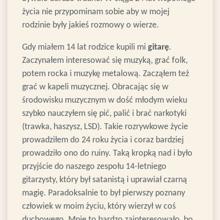
życia nie przypominam sobie aby w mojej
rodzinie były jakieś rozmowy o wierze.
Gdy miałem 14 lat rodzice kupili mi
gitarę
.
Zaczynałem interesować się muzyką, grać folk,
potem rocka i muzykę metalową. Zacząłem też
grać w kapeli muzycznej. Obracając się w
środowisku muzycznym w dość młodym wieku
szybko nauczyłem się pić, palić i brać narkotyki
(trawka, haszysz, LSD). Takie rozrywkowe życie
prowadziłem do 24 roku życia i coraz bardziej
prowadziło ono do ruiny. Taką kropką nad i było
przyjście do naszego zespołu 14-letniego
gitarzysty, który był satanistą i uprawiał czarną
magię. Paradoksalnie to był pierwszy poznany
człowiek w moim życiu, który wierzył w coś
duchowego. Mnie to bardzo zainteresowało, bo