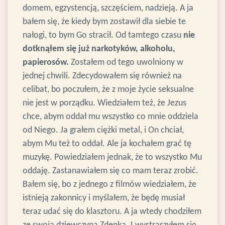
domem, egzystencją, szczęściem, nadzieją. A ja
bałem się, że kiedy bym zostawił dla siebie te
nałogi, to bym Go stracił. Od tamtego czasu
nie
dotknąłem się już narkotyków, alkoholu,
papierosów.
Zostałem od tego uwolniony w
jednej chwili. Zdecydowałem się również na
celibat, bo poczułem, że z moje życie seksualne
nie jest w porządku. Wiedziałem też, że Jezus
chce, abym oddał mu wszystko co mnie oddziela
od Niego.
Ja grałem ciężki metal, i On chciał,
abym Mu też to oddał. Ale ja kochałem grać tę
muzykę. Powiedziałem jednak, że to wszystko Mu
oddaję.
Zastanawiałem się co mam teraz zrobić.
B
ałem się, bo z jednego z filmów wiedziałem, że
istnieją zakonnicy i myślałem, że będę musiał
teraz udać się do klasztoru. A ja wtedy chodziłem