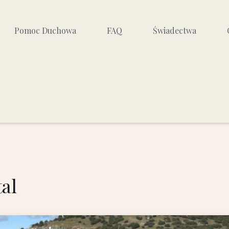
Pomoc Duchowa
FAQ
Świadectwa
Czy potrzebuję egzorcysty?
Lista księży egzorcystów
yzm
Modlitwa uwolnienia wg 5
kluczy
yzmów
Autoterapia duchowa
Modlitwy
al