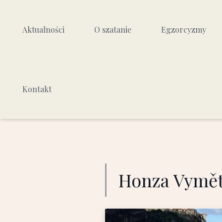
Aktualności
O szatanie
Egzorcyzmy
Kim jest szatan
Czym są egzorcyzmy
Kontakt
Jak działa szatan
Podział egzorcyzmów
Jak walczyć z działaniem
Jak przebiega egzorc
szatana
Skuteczność egzorc
Zło i cierpienie
Źródła poznania
Honza Vymět
Jak wyglądał bunt aniołów?
Dlaczego się zrodził?