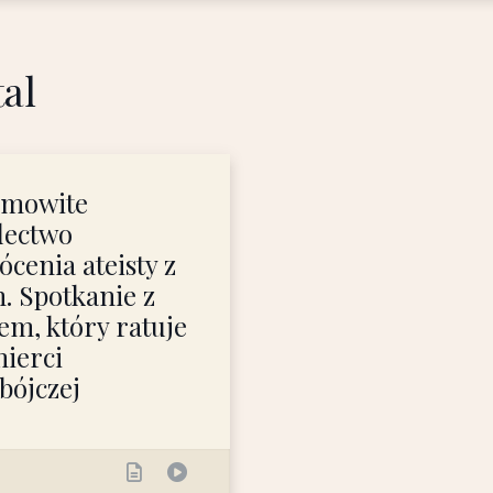
al
amowite
dectwo
cenia ateisty z
. Spotkanie z
em, który ratuje
ierci
bójczej