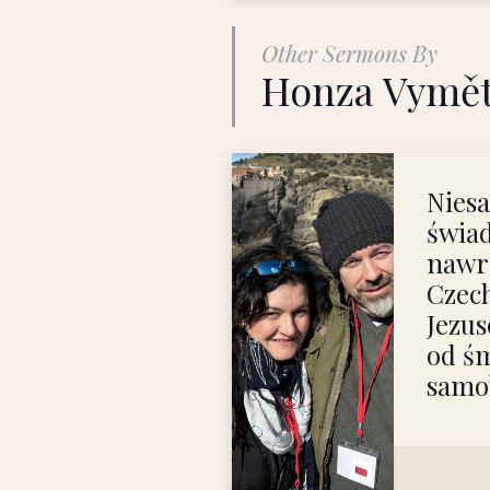
Other Sermons By
Honza Vymět
Nies
świa
nawró
Czech
Jezus
od śm
samo