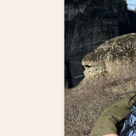
Rola Maryi w walce
duchowej
Szatan wobec świętych