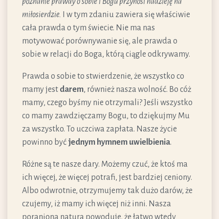
poznanie prawdy o sobie i Bogu przynosi nadzieję na
miłosierdzie.
I w tym zdaniu zawiera się właściwie
cała prawda o tym świecie. Nie ma nas
motywować porównywanie się, ale prawda o
sobie w relacji do Boga, którą ciągle odkrywamy.
Prawda o sobie to stwierdzenie, że wszystko co
mamy jest
darem
, również nasza wolność. Bo cóż
mamy, czego byśmy nie otrzymali? Jeśli wszystko
co mamy zawdzięczamy Bogu, to dziękujmy Mu
za wszystko. To uczciwa zapłata. Nasze życie
powinno być
jednym hymnem uwielbienia
.
Różne są te nasze dary. Możemy czuć, że ktoś ma
ich więcej, że więcej potrafi, jest bardziej ceniony.
Albo odwrotnie, otrzymujemy tak dużo darów, że
czujemy, iż mamy ich więcej niż inni. Nasza
poraniona natura powoduje, że łatwo wtedy