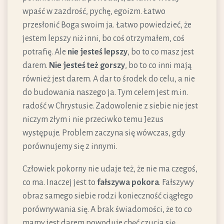
wpaść w zazdrość, pychę, egoizm. Łatwo
przesłonić Boga swoim ja. Łatwo powiedzieć, że
jestem lepszy niż inni, bo coś otrzymałem, coś
potrafię. Ale
nie jesteś lepszy
, bo to co masz jest
darem.
Nie jesteś też gorszy
, bo to co inni mają
również jest darem. A dar to środek do celu, a nie
do budowania naszego ja. Tym celem jest m.in.
radość w Chrystusie. Zadowolenie z siebie nie jest
niczym złym i nie przeciwko temu Jezus
występuje. Problem zaczyna się wówczas, gdy
porównujemy się z innymi.
Człowiek pokorny nie udaje też, że nie ma czegoś,
co ma. Inaczej jest to
fałszywa pokora
. Fałszywy
obraz samego siebie rodzi konieczność ciągłego
porównywania się. A brak świadomości, że to co
mamy jest darem powoduje chęć czucia się