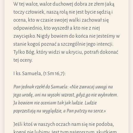
W tej walce, walce duchowej dobra ze złem jaką
toczy człowiek, naszą rolą nie jest bycie sędzią i
ocena, kto w czasie swojej walki zachował się
odpowiednio, kto wyszedł a kto nie z niej
zwycięsko. Nigdy bowiem do końca nie jesteśmy w
stanie kogoś poznać a szczególnie jego intencji.
Tylko Bóg, który widzi w ukryciu, potrafi dokonać
tej oceny.
I ks. Samuela, (1 Sm 16,7):
Pan jednak rzekł do Samuela: «Nie zwracaj uwagi na
jego urodę, ani na wysoki wzrost, gdyż go nie wybrałem.
Ja bowiem nie oceniam tak jak ludzie. Ludzie
poprzestają na wyglądzie, a Pan patrzy na serce.»
Jeśli ktoś w naszych oczach nam się nie podoba,
kogoś nie lubimy, jest tym najgorszym, skutkiem