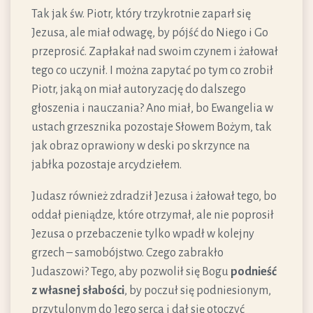
Tak jak św. Piotr, który trzykrotnie zaparł się
Jezusa, ale miał odwagę, by pójść do Niego i Go
przeprosić. Zapłakał nad swoim czynem i żałował
tego co uczynił. I można zapytać po tym co zrobił
Piotr, jaką on miał autoryzację do dalszego
głoszenia i nauczania? Ano miał, bo Ewangelia w
ustach grzesznika pozostaje Słowem Bożym, tak
jak obraz oprawiony w deski po skrzynce na
jabłka pozostaje arcydziełem.
Judasz również zdradził Jezusa i żałował tego, bo
oddał pieniądze, które otrzymał, ale nie poprosił
Jezusa o przebaczenie tylko wpadł w kolejny
grzech – samobójstwo. Czego zabrakło
Judaszowi? Tego, aby pozwolił się Bogu
podnieść
z własnej słabości
, by poczuł się podniesionym,
przytulonym do Jego serca i dał się otoczyć