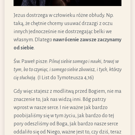
Jezus dostrzega w człowieku różne obłudy. Np.
taką, że chętnie chcemy usuwać drzazgi z oczu
innych jednocześnie nie dostrzegając belki we
własnym. Dlatego
nawrócenie zawsze zaczynamy
od siebie
.
Św. Paweł pisze:
Pilnuj siebie samego i nauki, trwaj w
tym, bo to czyniąc, i samego siebie zbawisz, i tych, którzy
cię słuchają.
(I List do Tymoteusza 4,16)
Gdy więc stajesz z modlitwą przed Bogiem, nie ma
znaczenie to, jak nas widzą inni. Bóg patrzy
wprost w nasze serce. I nie ważne jak bardzo
poobijaliśmy się w tym życiu, jak bardzo do tej
pory odeszliśmy od Boga, jak bardzo nasze serce
oddaliło się od Niego, ważne jest to, czy dziś, teraz