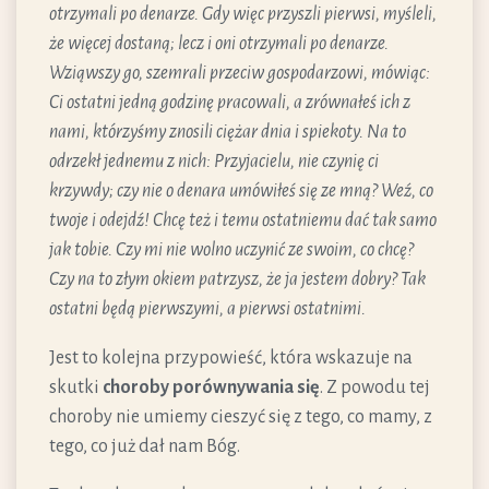
otrzymali po denarze. Gdy więc przyszli pierwsi, myśleli,
że więcej dostaną; lecz i oni otrzymali po denarze.
Wziąwszy go, szemrali przeciw gospodarzowi, mówiąc:
Ci ostatni jedną godzinę pracowali, a zrównałeś ich z
nami, którzyśmy znosili ciężar dnia i spiekoty. Na to
odrzekł jednemu z nich: Przyjacielu, nie czynię ci
krzywdy; czy nie o denara umówiłeś się ze mną? Weź, co
twoje i odejdź! Chcę też i temu ostatniemu dać tak samo
jak tobie. Czy mi nie wolno uczynić ze swoim, co chcę?
Czy na to złym okiem patrzysz, że ja jestem dobry? Tak
ostatni będą pierwszymi, a pierwsi ostatnimi.
Jest to kolejna przypowieść, która wskazuje na
skutki
choroby porównywania się
. Z powodu tej
choroby nie umiemy cieszyć się z tego, co mamy, z
tego, co już dał nam Bóg.