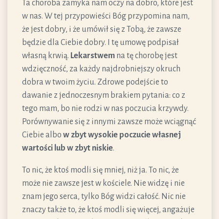
Ta choroba zamyka nam oczy na dobro, które jest
w nas. W tej przypowieści Bóg przypomina nam,
że jest dobry, i że umówił się z Tobą, że zawsze
będzie dla Ciebie dobry. I tę umowę podpisał
własną krwią.
Lekarstwem
na tę chorobę jest
wdzięczność, za każdy najdrobniejszy okruch
dobra w twoim życiu. Zdrowe podejście to
dawanie z jednoczesnym brakiem pytania: co z
tego mam, bo nie rodzi w nas poczucia krzywdy.
Porównywanie się z innymi zawsze może wciągnąć
Ciebie albo
w zbyt wysokie poczucie własnej
wartości lub w zbyt niskie
.
To nic, że ktoś modli się mniej, niż ja. To nic, że
może nie zawsze jest w kościele. Nie widzę i nie
znam jego serca, tylko Bóg widzi całość. Nic nie
znaczy także to, że ktoś modli się więcej, angażuje