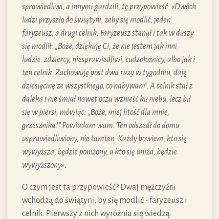
sprawiedliwi, a innymi gardzili, tę przypowieść: «Dwóch
ludzi przyszło do świątyni, żeby się modlić, jeden
faryzeusz, a drugi celnik. Faryzeusz stanął i tak w duszy
się modlił: „Boże, dziękuję Ci, że nie jestem jak inni
ludzie: zdziercy, niesprawiedliwi, cudzołożnicy, albo jak i
ten celnik. Zachowuję post dwa razy w tygodniu, daję
dziesięcinę ze wszystkiego, co nabywam”. A celnik stał z
daleka i nie śmiał nawet oczu wznieść ku niebu, lecz bił
się w piersi, mówiąc: „Boże, miej litość dla mnie,
grzesznika!” Powiadam wam: Ten odszedł do domu
usprawiedliwiony, nie tamten. Każdy bowiem, kto się
wywyższa, będzie poniżony, a kto się uniża, będzie
wywyższony».
O czym jest ta przypowieść? Dwaj mężczyźni
wchodzą do świątyni, by się modlić - faryzeusz i
celnik. Pierwszy z nich wyróżnia się wiedzą