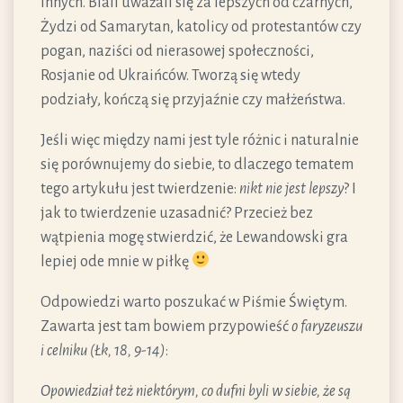
innych. Biali uważali się za lepszych od czarnych,
Żydzi od Samarytan, katolicy od protestantów czy
pogan, naziści od nierasowej społeczności,
Rosjanie od Ukraińców. Tworzą się wtedy
podziały, kończą się przyjaźnie czy małżeństwa.
Jeśli więc między nami jest tyle różnic i naturalnie
się porównujemy do siebie, to dlaczego tematem
tego artykułu jest twierdzenie:
nikt nie jest lepszy
? I
jak to twierdzenie uzasadnić? Przecież bez
wątpienia mogę stwierdzić, że Lewandowski gra
lepiej ode mnie w piłkę
Odpowiedzi warto poszukać w Piśmie Świętym.
Zawarta jest tam bowiem przypowieść
o faryzeuszu
i celniku (Łk, 18, 9-14)
:
Opowiedział też niektórym, co dufni byli w siebie, że są