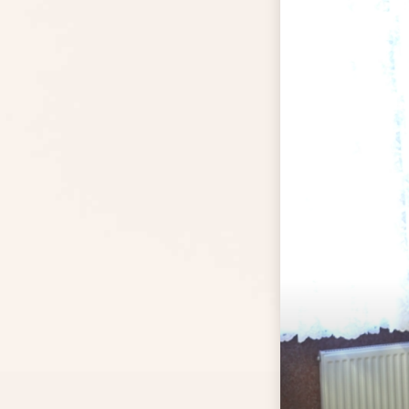
Rola Maryi w walce
duchowej
Szatan wobec świętych