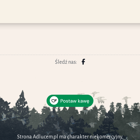
Śledź nas:
Strona Adlucem.pl ma charakter niekomercyjny.