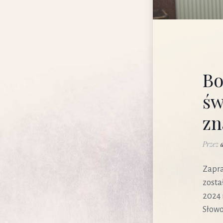
Bo
św
zn
Przez
Zapra
zosta
2024 
Słowo