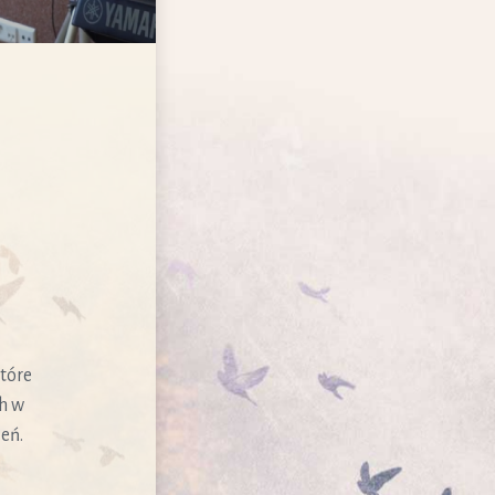
tóre
h w
ień.