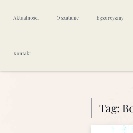
Aktualności
O szatanie
Egzorcyzmy
Kim jest szatan
Czym są egzorcyzmy
Kontakt
Jak działa szatan
Podział egzorcyzmów
Jak walczyć z działaniem
Jak przebiega egzorc
szatana
Skuteczność egzorc
Zło i cierpienie
Źródła poznania
Tag:
B
Jak wyglądał bunt aniołów?
Dlaczego się zrodził?